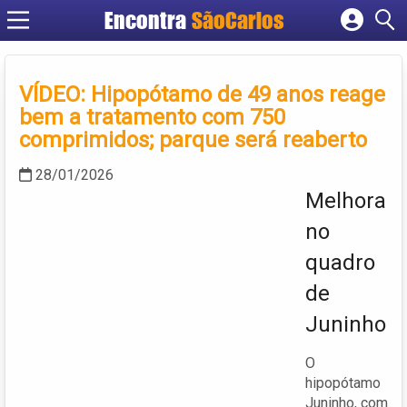
Encontra
SãoCarlos
Cadastrar empresa
Fazer login
VÍDEO: Hipopótamo de 49 anos reage
Criar conta
bem a tratamento com 750
comprimidos; parque será reaberto
28/01/2026
Melhora
no
quadro
de
Juninho
O
hipopótamo
Juninho, com