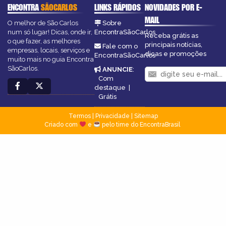
ENCONTRA
SÃOCARLOS
LINKS RÁPIDOS
NOVIDADES POR E-
MAIL
O melhor de São Carlos
Sobre
num só lugar! Dicas, onde ir,
EncontraSãoCarlos
Receba grátis as
o que fazer, as melhores
principais notícias,
Fale com o
empresas, locais, serviços e
dicas e promoções
EncontraSãoCarlos
muito mais no guia Encontra
SãoCarlos.
ANUNCIE
:
Com
destaque
|
Grátis
Termos
|
Privacidade
|
Sitemap
Criado com
e
pelo time do EncontraBrasil