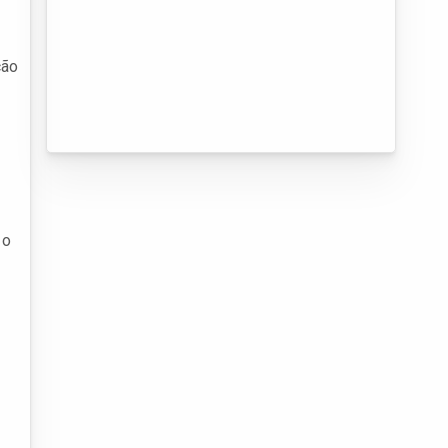
ção
 o