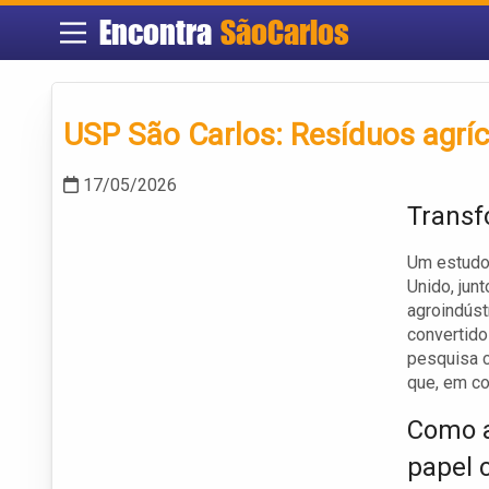
Encontra
SãoCarlos
USP São Carlos: Resíduos agrí
17/05/2026
Transf
Um estudo 
Unido, jun
agroindúst
convertido
pesquisa c
que, em co
Como 
papel c