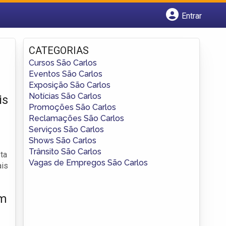
Entrar
Cadastrar empresa
Fazer login
CATEGORIAS
Criar conta
Cursos São Carlos
Eventos São Carlos
Exposição São Carlos
Notícias São Carlos
is
Promoções São Carlos
Reclamações São Carlos
Serviços São Carlos
Shows São Carlos
Trânsito São Carlos
ta
Vagas de Empregos São Carlos
ais
um