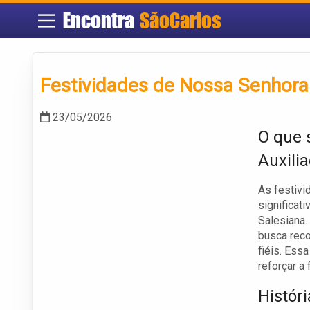
Encontra
SãoCarlos
Festividades de Nossa Senhora 
23/05/2026
O que 
Auxili
As festiv
significat
Salesiana.
busca reco
fiéis. Ess
reforçar a
Histór