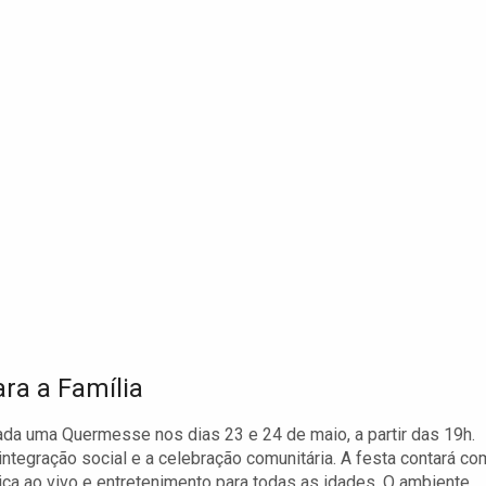
ra a Família
ada uma Quermesse nos dias 23 e 24 de maio, a partir das 19h.
integração social e a celebração comunitária. A festa contará co
ca ao vivo e entretenimento para todas as idades. O ambiente