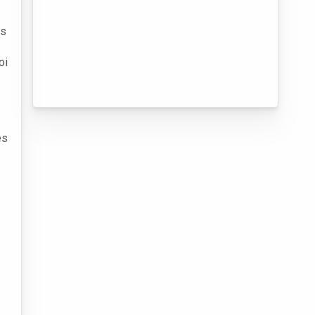
os
oi
es