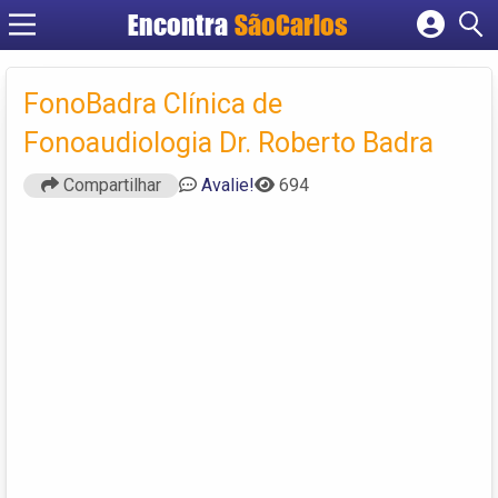
Encontra
SãoCarlos
Cadastrar empresa
Fazer login
FonoBadra Clínica de
Criar conta
Fonoaudiologia Dr. Roberto Badra
Compartilhar
Avalie!
694