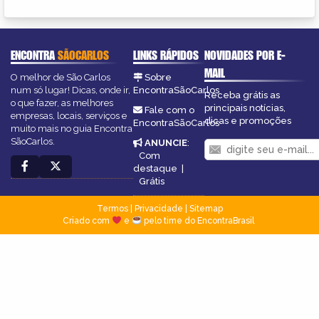
ENCONTRA
SÃOCARLOS
LINKS RÁPIDOS
NOVIDADES POR E-
MAIL
O melhor de São Carlos
Sobre
num só lugar! Dicas, onde ir,
EncontraSãoCarlos
Receba grátis as
o que fazer, as melhores
principais notícias,
Fale com o
empresas, locais, serviços e
dicas e promoções
EncontraSãoCarlos
muito mais no guia Encontra
SãoCarlos.
ANUNCIE
:
Com
destaque
|
Grátis
Termos
|
Privacidade
|
Sitemap
Criado com
e
pelo time do EncontraBrasil