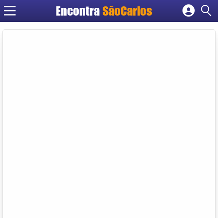
Encontra
SãoCarlos
Cadastrar empresa
Fazer login
Criar conta