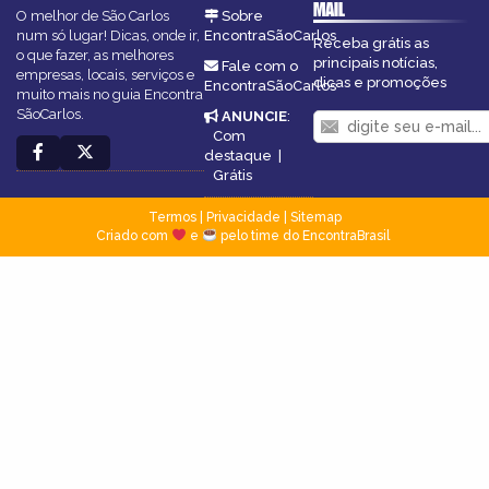
MAIL
O melhor de São Carlos
Sobre
num só lugar! Dicas, onde ir,
EncontraSãoCarlos
Receba grátis as
o que fazer, as melhores
principais notícias,
Fale com o
empresas, locais, serviços e
dicas e promoções
EncontraSãoCarlos
muito mais no guia Encontra
SãoCarlos.
ANUNCIE
:
Com
destaque
|
Grátis
Termos
|
Privacidade
|
Sitemap
Criado com
e
pelo time do EncontraBrasil