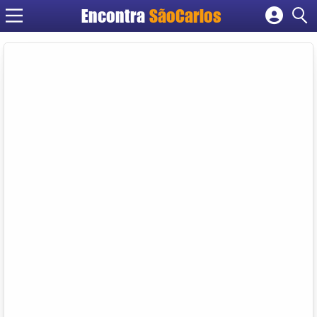
Encontra
SãoCarlos
Cadastrar empresa
Fazer login
Criar conta