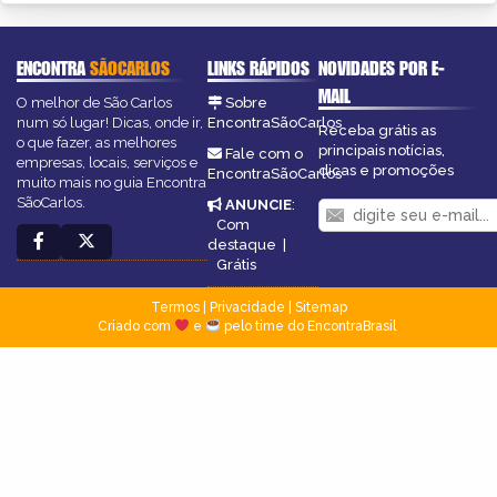
ENCONTRA
SÃOCARLOS
LINKS RÁPIDOS
NOVIDADES POR E-
MAIL
O melhor de São Carlos
Sobre
num só lugar! Dicas, onde ir,
EncontraSãoCarlos
Receba grátis as
o que fazer, as melhores
principais notícias,
Fale com o
empresas, locais, serviços e
dicas e promoções
EncontraSãoCarlos
muito mais no guia Encontra
SãoCarlos.
ANUNCIE
:
Com
destaque
|
Grátis
Termos
|
Privacidade
|
Sitemap
Criado com
e
pelo time do EncontraBrasil