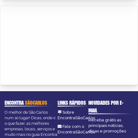
ENCONTRA
SÃOCARLOS
LINKS RÁPIDOS
NOVIDADES POR E-
MAIL
O melhor de São Carlos
Sobre
num só lugar! Dicas, onde ir,
EncontraSãoCarlos
Receba grátis as
o que fazer, as melhores
principais notícias,
Fale com o
empresas, locais, serviços e
dicas e promoções
EncontraSãoCarlos
muito mais no guia Encontra