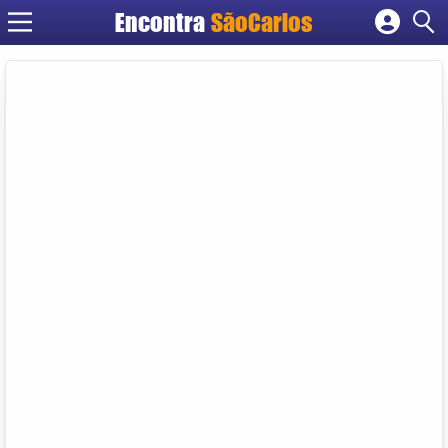
Encontra
SãoCarlos
Cadastrar empresa
Fazer login
Criar conta