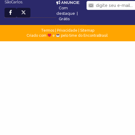
SãoCarlos.
ANUNCIE
:
Com
destaque
|
Grátis
Termos
|
Privacidade
|
Sitemap
Criado com
e
pelo time do EncontraBrasil