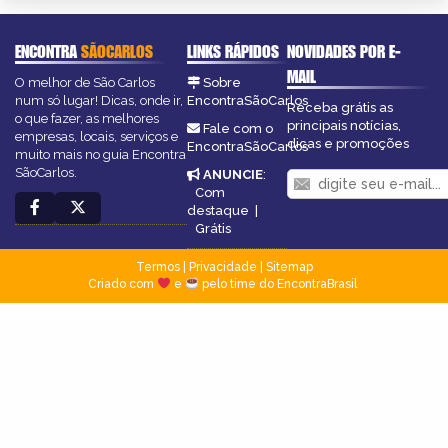
ENCONTRA
SÃOCARLOS
LINKS RÁPIDOS
NOVIDADES POR E-
MAIL
O melhor de São Carlos
Sobre
num só lugar! Dicas, onde ir,
EncontraSãoCarlos
Receba grátis as
o que fazer, as melhores
principais notícias,
Fale com o
empresas, locais, serviços e
dicas e promoções
EncontraSãoCarlos
muito mais no guia Encontra
SãoCarlos.
ANUNCIE
:
Com
destaque
|
Grátis
Termos
|
Privacidade
|
Sitemap
Criado com
e
pelo time do EncontraBrasil