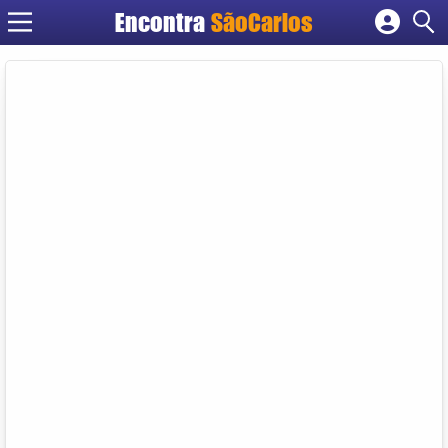
Encontra
SãoCarlos
Cadastrar empresa
Fazer login
Criar conta