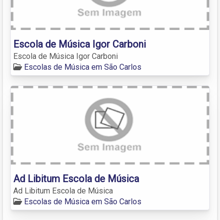
Escola de Música Igor Carboni
Escola de Música Igor Carboni
Escolas de Música em São Carlos
Ad Libitum Escola de Música
Ad Libitum Escola de Música
Escolas de Música em São Carlos