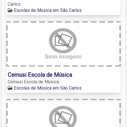
Carlos.
Escolas de Música em São Carlos
Cemusi Escola de Música
Cemusi Escola de Música
Escolas de Música em São Carlos