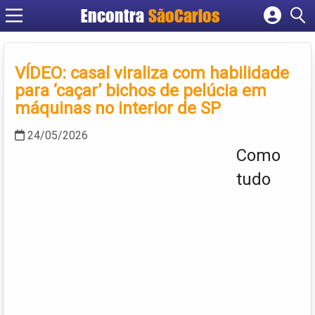
Encontra
SãoCarlos
Cadastrar empresa
Fazer login
VÍDEO: casal viraliza com habilidade
Criar conta
para ‘caçar’ bichos de pelúcia em
máquinas no interior de SP
24/05/2026
Como
tudo