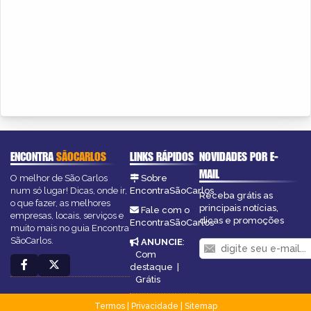
ENCONTRA
SÃOCARLOS
LINKS RÁPIDOS
NOVIDADES POR E-
MAIL
O melhor de São Carlos
Sobre
num só lugar! Dicas, onde ir,
EncontraSãoCarlos
Receba grátis as
o que fazer, as melhores
principais notícias,
Fale com o
empresas, locais, serviços e
dicas e promoções
EncontraSãoCarlos
muito mais no guia Encontra
SãoCarlos.
ANUNCIE
:
Com
destaque
|
Grátis
Termos
|
Privacidade
|
Sitemap