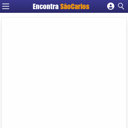
Encontra
SãoCarlos
Cadastrar empresa
Fazer login
Criar conta