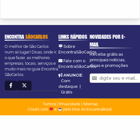
ENCONTRA
SÃOCARLOS
LINKS RÁPIDOS
NOVIDADES POR E-
MAIL
O melhor de São Carlos
Sobre
num só lugar! Dicas, onde ir,
EncontraSãoCarlos
Receba grátis as
o que fazer, as melhores
principais notícias,
Fale com o
empresas, locais, serviços e
dicas e promoções
EncontraSãoCarlos
muito mais no guia Encontra
SãoCarlos.
ANUNCIE
:
Com
destaque
|
Grátis
Termos
|
Privacidade
|
Sitemap
Criado com
e
pelo time do EncontraBrasil