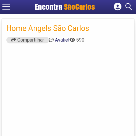
Encontra
SãoCarlos
Cadastrar empresa
Fazer login
Home Angels São Carlos
Criar conta
Compartilhar
Avalie!
590