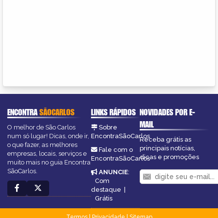
ENCONTRA
SÃOCARLOS
LINKS RÁPIDOS
NOVIDADES POR E-
MAIL
O melhor de São Carlos
Sobre
num só lugar! Dicas, onde ir,
EncontraSãoCarlos
Receba grátis as
o que fazer, as melhores
principais notícias,
Fale com o
empresas, locais, serviços e
dicas e promoções
EncontraSãoCarlos
muito mais no guia Encontra
SãoCarlos.
ANUNCIE
:
Com
destaque
|
Grátis
Termos
|
Privacidade
|
Sitemap