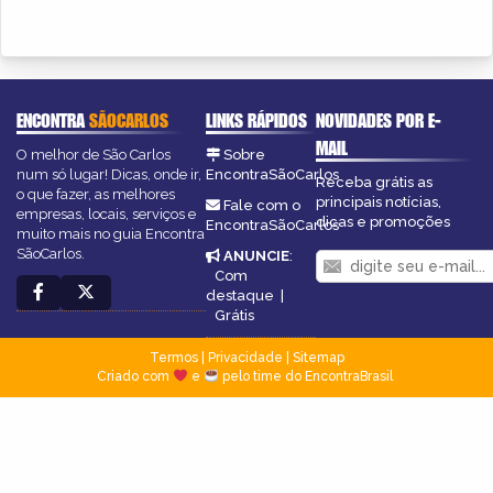
ENCONTRA
SÃOCARLOS
LINKS RÁPIDOS
NOVIDADES POR E-
MAIL
O melhor de São Carlos
Sobre
num só lugar! Dicas, onde ir,
EncontraSãoCarlos
Receba grátis as
o que fazer, as melhores
principais notícias,
Fale com o
empresas, locais, serviços e
dicas e promoções
EncontraSãoCarlos
muito mais no guia Encontra
SãoCarlos.
ANUNCIE
:
Com
destaque
|
Grátis
Termos
|
Privacidade
|
Sitemap
Criado com
e
pelo time do EncontraBrasil