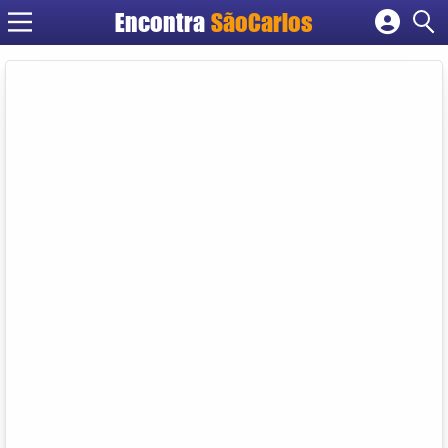
Encontra
SãoCarlos
Cadastrar empresa
Fazer login
Criar conta