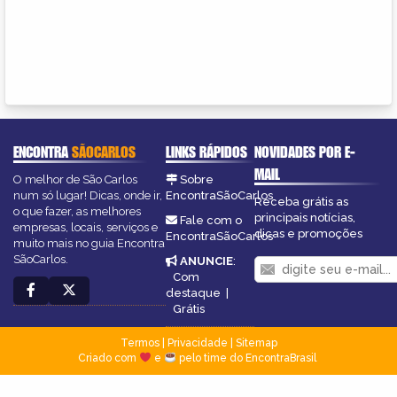
ENCONTRA
SÃOCARLOS
LINKS RÁPIDOS
NOVIDADES POR E-
MAIL
O melhor de São Carlos
Sobre
num só lugar! Dicas, onde ir,
EncontraSãoCarlos
Receba grátis as
o que fazer, as melhores
principais notícias,
Fale com o
empresas, locais, serviços e
dicas e promoções
EncontraSãoCarlos
muito mais no guia Encontra
SãoCarlos.
ANUNCIE
:
Com
destaque
|
Grátis
Termos
|
Privacidade
|
Sitemap
Criado com
e
pelo time do EncontraBrasil