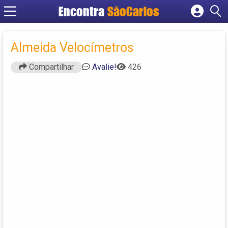
Encontra
SãoCarlos
Cadastrar empresa
Fazer login
Almeida Velocímetros
Criar conta
Compartilhar
Avalie!
426