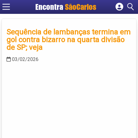
Encontra
SãoCarlos
Cadastrar empresa
Fazer login
Sequência de lambanças termina em
Criar conta
gol contra bizarro na quarta divisão
de SP; veja
03/02/2026