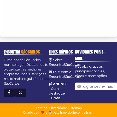
ENCONTRA
SÃOCARLOS
LINKS RÁPIDOS
NOVIDADES POR E-
MAIL
O melhor de São Carlos
Sobre
num só lugar! Dicas, onde ir,
EncontraSãoCarlos
Receba grátis as
o que fazer, as melhores
principais notícias,
Fale com o
empresas, locais, serviços e
dicas e promoções
EncontraSãoCarlos
muito mais no guia Encontra
SãoCarlos.
ANUNCIE
:
Com
destaque
|
Grátis
Termos
|
Privacidade
|
Sitemap
Criado com
e
pelo time do EncontraBrasil