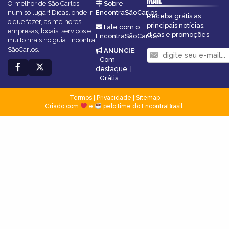
MAIL
O melhor de São Carlos
Sobre
num só lugar! Dicas, onde ir,
EncontraSãoCarlos
Receba grátis as
o que fazer, as melhores
principais notícias,
Fale com o
empresas, locais, serviços e
dicas e promoções
EncontraSãoCarlos
muito mais no guia Encontra
SãoCarlos.
ANUNCIE
:
Com
destaque
|
Grátis
Termos
|
Privacidade
|
Sitemap
Criado com
e
pelo time do EncontraBrasil