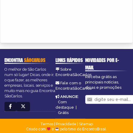
ENCONTRA
SÃOCARLOS
LINKS RÁPIDOS
NOVIDADES POR E-
MAIL
O melhor de São Carlos
Sobre
num só lugar! Dicas, onde ir,
EncontraSãoCarlos
Receba grátis as
o que fazer, as melhores
principais notícias,
Fale com o
empresas, locais, serviços e
dicas e promoções
EncontraSãoCarlos
muito mais no guia Encontra
SãoCarlos.
ANUNCIE
:
Com
destaque
|
Grátis
Termos
|
Privacidade
|
Sitemap
Criado com
e
pelo time do EncontraBrasil