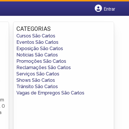
Entrar
Cadastrar empresa
Fazer login
CATEGORIAS
Criar conta
Cursos São Carlos
Eventos São Carlos
Exposição São Carlos
Notícias São Carlos
Promoções São Carlos
Reclamações São Carlos
Serviços São Carlos
Shows São Carlos
s
Trânsito São Carlos
Vagas de Empregos São Carlos
um
. O
a