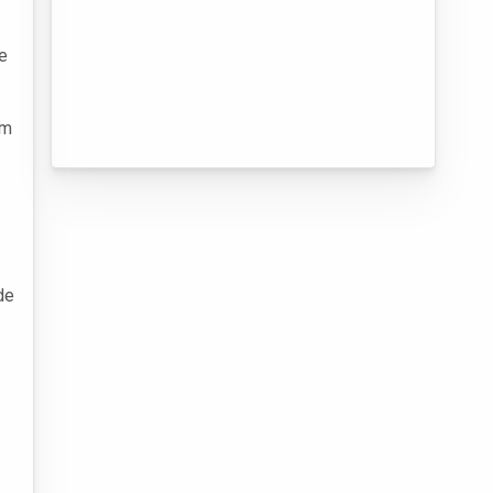
e
em
de