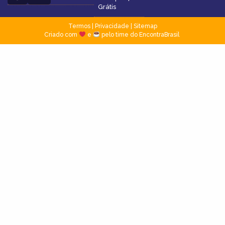
Grátis
Termos
|
Privacidade
|
Sitemap
Criado com
e
pelo time do EncontraBrasil