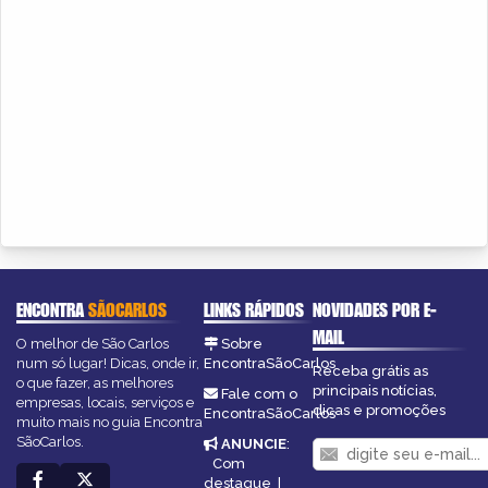
ENCONTRA
SÃOCARLOS
LINKS RÁPIDOS
NOVIDADES POR E-
MAIL
O melhor de São Carlos
Sobre
num só lugar! Dicas, onde ir,
EncontraSãoCarlos
Receba grátis as
o que fazer, as melhores
principais notícias,
Fale com o
empresas, locais, serviços e
dicas e promoções
EncontraSãoCarlos
muito mais no guia Encontra
SãoCarlos.
ANUNCIE
:
Com
destaque
|