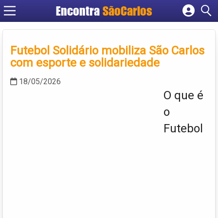
Encontra
SãoCarlos
Cadastrar empresa
Fazer login
Futebol Solidário mobiliza São Carlos
Criar conta
com esporte e solidariedade
18/05/2026
O que é
o
Futebol