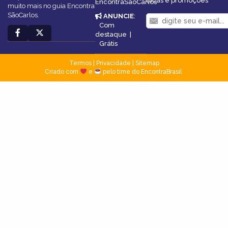
dicas e promoções
EncontraSãoCarlos
muito mais no guia Encontra
SãoCarlos.
ANUNCIE
:
Com
destaque
|
Grátis
Termos
|
Privacidade
|
Sitemap
Criado com
e
pelo time do EncontraBrasil