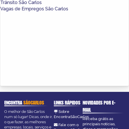
Trânsito São Carlos
Vagas de Empregos São Carlos
ENCONTRA
SÃOCARLOS
LINKS RÁPIDOS
NOVIDADES POR E-
MAIL
O melhor de São Carlos
Sobre
num só lugar! Dicas, onde ir,
EncontraSãoCarlos
Receba grátis as
o que fazer, as melhores
principais notícias,
Fale com o
empresas, locais, serviços e