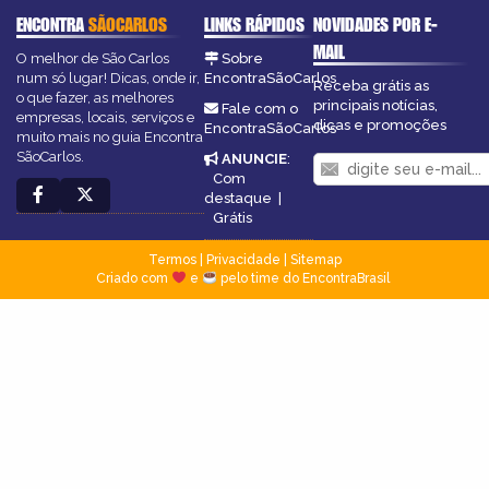
ENCONTRA
SÃOCARLOS
LINKS RÁPIDOS
NOVIDADES POR E-
MAIL
O melhor de São Carlos
Sobre
num só lugar! Dicas, onde ir,
EncontraSãoCarlos
Receba grátis as
o que fazer, as melhores
principais notícias,
Fale com o
empresas, locais, serviços e
dicas e promoções
EncontraSãoCarlos
muito mais no guia Encontra
SãoCarlos.
ANUNCIE
:
Com
destaque
|
Grátis
Termos
|
Privacidade
|
Sitemap
Criado com
e
pelo time do EncontraBrasil