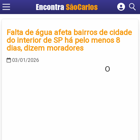
Encontra
SãoCarlos
Cadastrar empresa
Fazer login
Falta de água afeta bairros de cidade
Criar conta
do interior de SP há pelo menos 8
dias, dizem moradores
03/01/2026
O