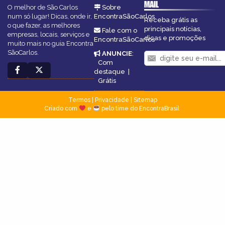
MAIL
O melhor de São Carlos
Sobre
num só lugar! Dicas, onde ir,
EncontraSãoCarlos
Receba grátis as
o que fazer, as melhores
principais notícias,
Fale com o
empresas, locais, serviços e
dicas e promoções
EncontraSãoCarlos
muito mais no guia Encontra
SãoCarlos.
ANUNCIE
:
Com
destaque
|
Grátis
Termos
|
Privacidade
|
Sitemap
Criado com
e
pelo time do EncontraBrasil