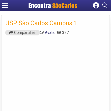
Encontra
SãoCarlos
Cadastrar empresa
Fazer login
USP São Carlos Campus 1
Criar conta
Compartilhar
Avalie!
327