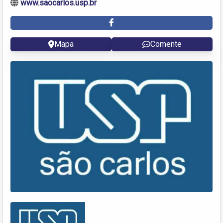
www.saocarlos.usp.br
Mapa
Comente