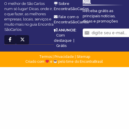
MAIL
O melhor de São Carlos
Sobre
num só lugar! Dicas, onde ir,
EncontraSãoCarlos
Receba grátis as
o que fazer, as melhores
principais notícias,
Fale com o
empresas, locais, serviços e
dicas e promoções
EncontraSãoCarlos
muito mais no guia Encontra
SãoCarlos.
ANUNCIE
:
Com
destaque
|
Grátis
Termos
|
Privacidade
|
Sitemap
Criado com
e
pelo time do EncontraBrasil