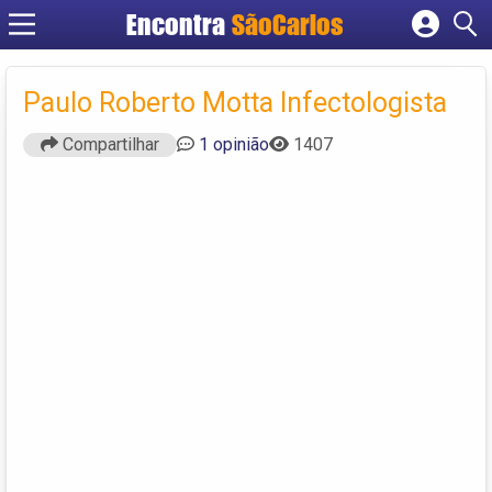
Encontra
SãoCarlos
Cadastrar empresa
Fazer login
Paulo Roberto Motta Infectologista
Criar conta
Compartilhar
1 opinião
1407