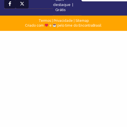
destaque
|
Grátis
Termos
|
Privacidade
|
Sitemap
Criado com
e
pelo time do EncontraBrasil