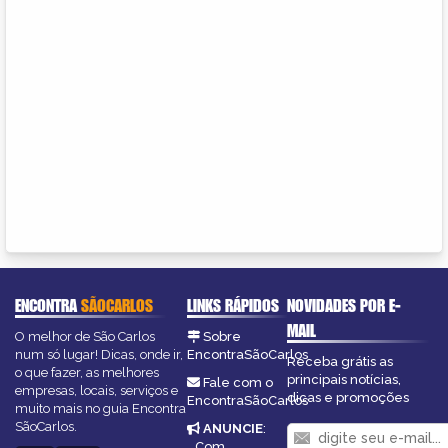
ENCONTRA
SÃOCARLOS
LINKS RÁPIDOS
NOVIDADES POR E-
MAIL
O melhor de São Carlos
Sobre
num só lugar! Dicas, onde ir,
EncontraSãoCarlos
Receba grátis as
o que fazer, as melhores
principais notícias,
Fale com o
empresas, locais, serviços e
dicas e promoções
EncontraSãoCarlos
muito mais no guia Encontra
SãoCarlos.
ANUNCIE
:
Com