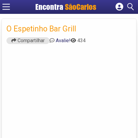
Encontra
SãoCarlos
Cadastrar empresa
Fazer login
O Espetinho Bar Grill
Criar conta
Compartilhar
Avalie!
434