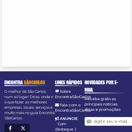
ENCONTRA
SÃOCARLOS
LINKS RÁPIDOS
NOVIDADES POR E-
MAIL
O melhor de São Carlos
Sobre
num só lugar! Dicas, onde ir,
EncontraSãoCarlos
Receba grátis as
o que fazer, as melhores
principais notícias,
Fale com o
empresas, locais, serviços e
dicas e promoções
EncontraSãoCarlos
muito mais no guia Encontra
SãoCarlos.
ANUNCIE
:
Com
destaque
|