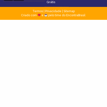
Grátis
Termos
|
Privacidade
|
Sitemap
Criado com
e
pelo time do EncontraBrasil