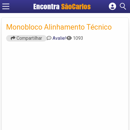
Encontra
SãoCarlos
Cadastrar empresa
Fazer login
Monobloco Alinhamento Técnico
Criar conta
Compartilhar
Avalie!
1093