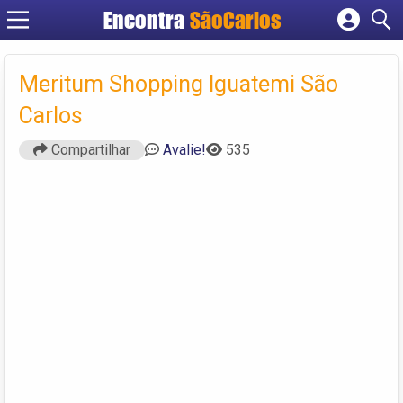
Encontra
SãoCarlos
Cadastrar empresa
Fazer login
Meritum Shopping Iguatemi São
Criar conta
Carlos
Compartilhar
Avalie!
535