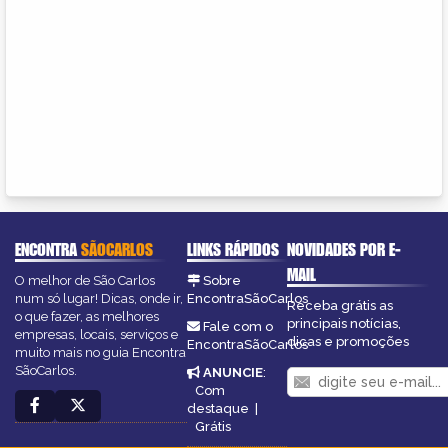
ENCONTRA
SÃOCARLOS
LINKS RÁPIDOS
NOVIDADES POR E-
MAIL
O melhor de São Carlos
Sobre
num só lugar! Dicas, onde ir,
EncontraSãoCarlos
Receba grátis as
o que fazer, as melhores
principais notícias,
Fale com o
empresas, locais, serviços e
dicas e promoções
EncontraSãoCarlos
muito mais no guia Encontra
SãoCarlos.
ANUNCIE
:
Com
destaque
|
Grátis