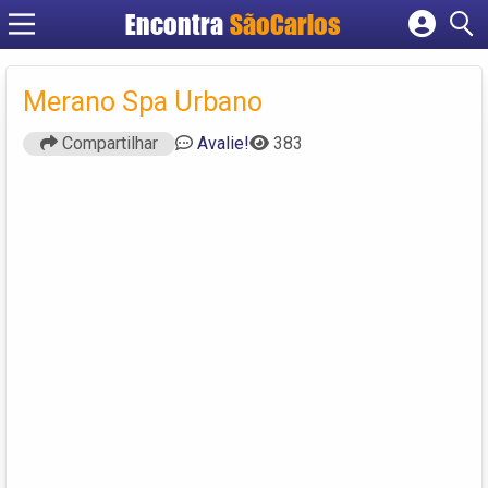
Encontra
SãoCarlos
Cadastrar empresa
Fazer login
Merano Spa Urbano
Criar conta
Compartilhar
Avalie!
383