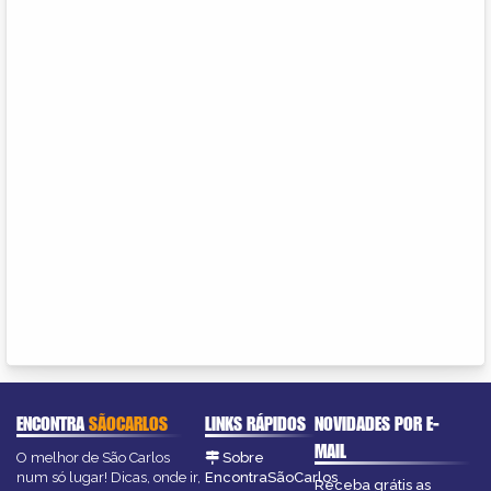
ENCONTRA
SÃOCARLOS
LINKS RÁPIDOS
NOVIDADES POR E-
MAIL
O melhor de São Carlos
Sobre
num só lugar! Dicas, onde ir,
EncontraSãoCarlos
Receba grátis as