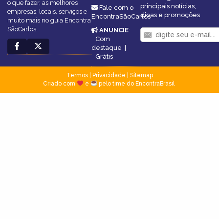
o que fazer, as melhores
principais notícias,
Fale com o
empresas, locais, serviços e
dicas e promoções
EncontraSãoCarlos
muito mais no guia Encontra
SãoCarlos.
ANUNCIE
:
Com
destaque
|
Grátis
Termos
|
Privacidade
|
Sitemap
Criado com
e
pelo time do EncontraBrasil