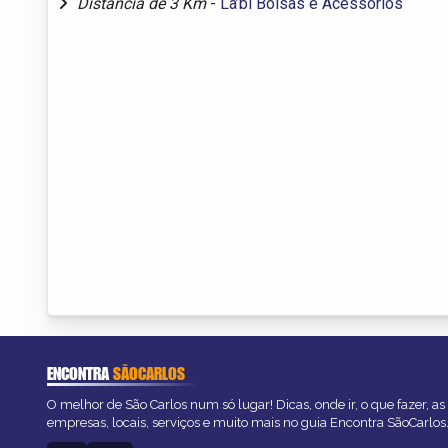
Distância de 3 Km
-
La’bi Bolsas e Acessórios
ENCONTRA
SÃOCARLOS
O melhor de São Carlos num só lugar! Dicas, onde ir, o que fazer, a
empresas, locais, serviços e muito mais no guia Encontra SãoCarlos