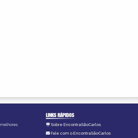
LINKS RÁPIDOS
s melhores
Sobre EncontraSãoCarlos
.
Fale com o EncontraSãoCarlos