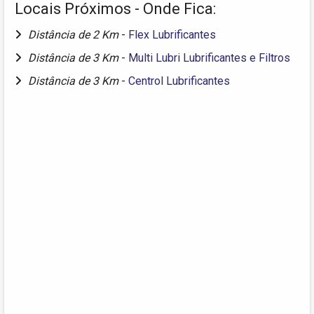
Locais Próximos - Onde Fica:
Distância de 2 Km
-
Flex Lubrificantes
Distância de 3 Km
-
Multi Lubri Lubrificantes e Filtros
Distância de 3 Km
-
Centrol Lubrificantes