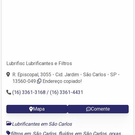
Lubrifisc Lubrificantes e Filtros
R. Episcopal, 3055 - Cid. Jardim - São Carlos - SP -
13560-049
Endereço copiado!
(16) 3361-3168 / (16) 3361-4431
Mapa
Comente
Lubrificantes em São Carlos
filtros em São Carlos
,
fluídos em São Carlos
,
grxas