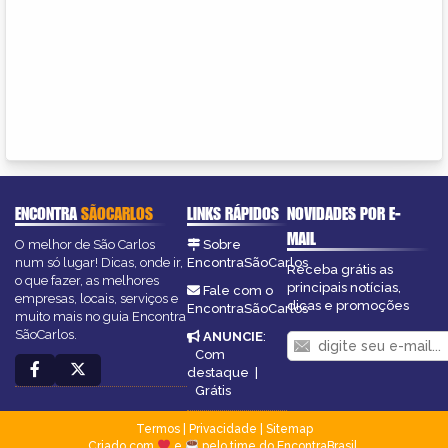
ENCONTRA
SÃOCARLOS
LINKS RÁPIDOS
NOVIDADES POR E-
MAIL
O melhor de São Carlos
Sobre
num só lugar! Dicas, onde ir,
EncontraSãoCarlos
Receba grátis as
o que fazer, as melhores
principais notícias,
Fale com o
empresas, locais, serviços e
dicas e promoções
EncontraSãoCarlos
muito mais no guia Encontra
SãoCarlos.
ANUNCIE
:
Com
destaque
|
Grátis
Termos
|
Privacidade
|
Sitemap
Criado com
e
pelo time do EncontraBrasil