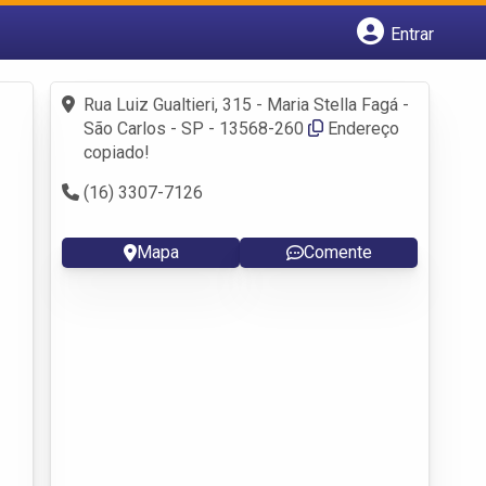
Entrar
Cadastrar empresa
Fazer login
Rua Luiz Gualtieri, 315 - Maria Stella Fagá -
Criar conta
São Carlos - SP - 13568-260
Endereço
copiado!
(16) 3307-7126
Mapa
Comente