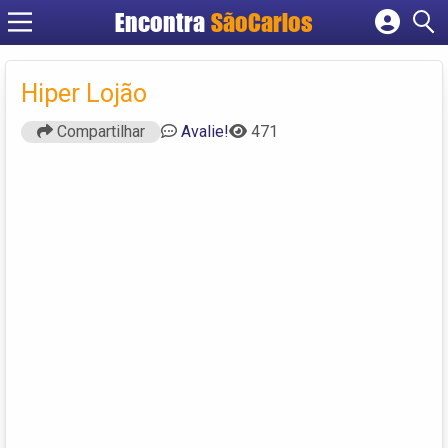
Encontra
SãoCarlos
Cadastrar empresa
Fazer login
Hiper Lojão
Criar conta
Compartilhar
Avalie!
471