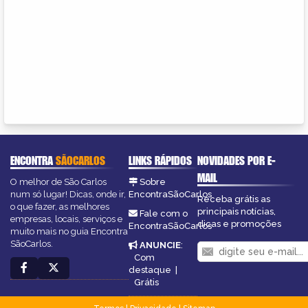
ENCONTRA
SÃOCARLOS
LINKS RÁPIDOS
NOVIDADES POR E-
MAIL
O melhor de São Carlos
Sobre
num só lugar! Dicas, onde ir,
EncontraSãoCarlos
Receba grátis as
o que fazer, as melhores
principais notícias,
Fale com o
empresas, locais, serviços e
dicas e promoções
EncontraSãoCarlos
muito mais no guia Encontra
SãoCarlos.
ANUNCIE
:
Com
destaque
|
Grátis