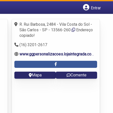
Entrar
Cadastrar empresa
Fazer login
R. Rui Barbosa, 2484 - Vila Costa do Sol -
Criar conta
São Carlos - SP - 13566-260
Endereço
copiado!
(16) 3201-2617
www.ggpersonalizacoes.lojaintegrada.com.br
Mapa
Comente