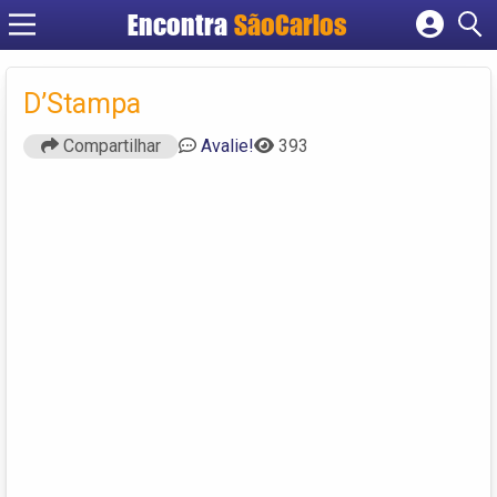
Encontra
SãoCarlos
Cadastrar empresa
Fazer login
D’Stampa
Criar conta
Compartilhar
Avalie!
393