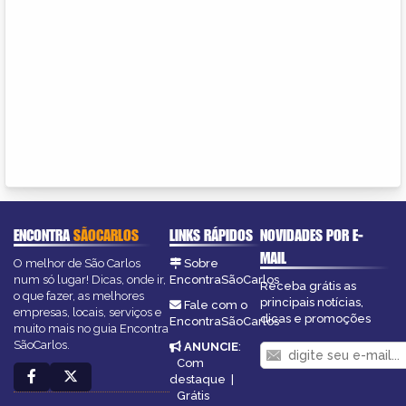
ENCONTRA
SÃOCARLOS
LINKS RÁPIDOS
NOVIDADES POR E-
MAIL
O melhor de São Carlos
Sobre
num só lugar! Dicas, onde ir,
EncontraSãoCarlos
Receba grátis as
o que fazer, as melhores
principais notícias,
Fale com o
empresas, locais, serviços e
dicas e promoções
EncontraSãoCarlos
muito mais no guia Encontra
SãoCarlos.
ANUNCIE
:
Com
destaque
|
Grátis