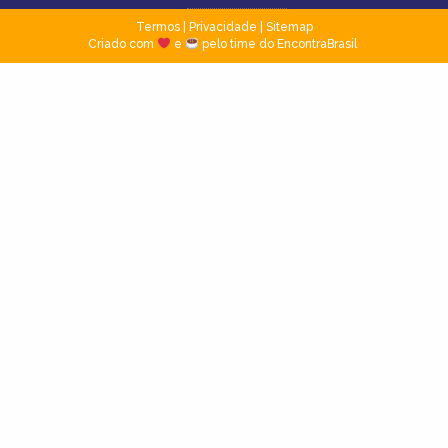
Termos
|
Privacidade
|
Sitemap
Criado com
e
pelo time do EncontraBrasil