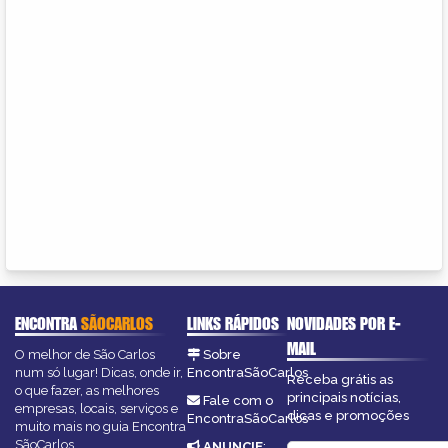
ENCONTRA
SÃOCARLOS
LINKS RÁPIDOS
NOVIDADES POR E-
MAIL
O melhor de São Carlos
Sobre
num só lugar! Dicas, onde ir,
EncontraSãoCarlos
Receba grátis as
o que fazer, as melhores
principais notícias,
Fale com o
empresas, locais, serviços e
dicas e promoções
EncontraSãoCarlos
muito mais no guia Encontra
SãoCarlos.
ANUNCIE
: