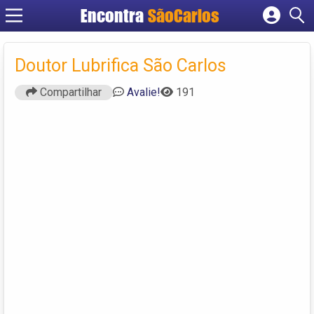
Encontra
SãoCarlos
Cadastrar empresa
Fazer login
Doutor Lubrifica São Carlos
Criar conta
Compartilhar
Avalie!
191