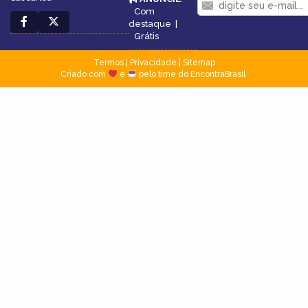
Com
destaque
|
Grátis
Termos
|
Privacidade
|
Sitemap
Criado com
e
pelo time do EncontraBrasil