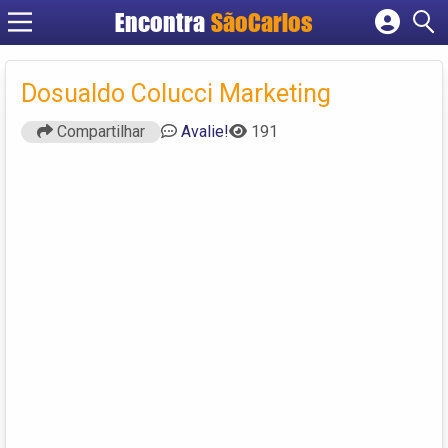
Encontra
SãoCarlos
Cadastrar empresa
Fazer login
Dosualdo Colucci Marketing
Criar conta
Compartilhar
Avalie!
191