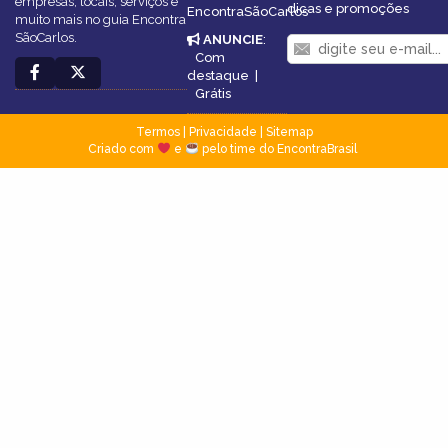
empresas, locais, serviços e
dicas e promoções
EncontraSãoCarlos
muito mais no guia Encontra
SãoCarlos.
ANUNCIE
:
Com
destaque
|
Grátis
Termos
|
Privacidade
|
Sitemap
Criado com
e
pelo time do EncontraBrasil