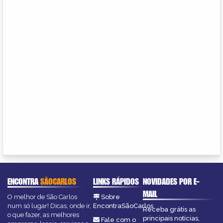
ENCONTRA
SÃOCARLOS
LINKS RÁPIDOS
NOVIDADES POR E-
MAIL
O melhor de São Carlos
Sobre
num só lugar! Dicas, onde ir,
EncontraSãoCarlos
Receba grátis as
o que fazer, as melhores
principais notícias,
Fale com o