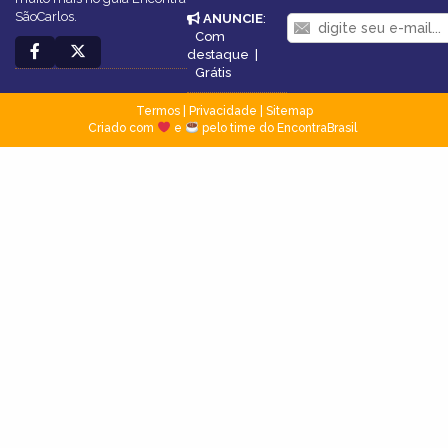
SãoCarlos.
ANUNCIE
:
Com
destaque
|
Grátis
Termos
|
Privacidade
|
Sitemap
Criado com
e
pelo time do EncontraBrasil