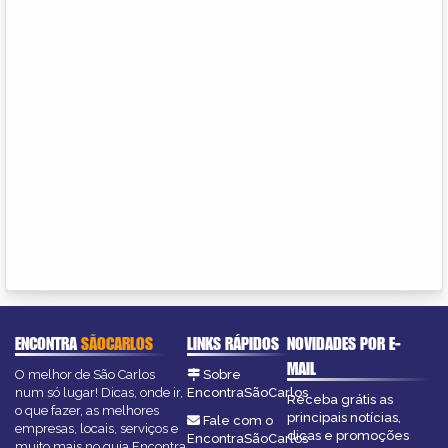
ENCONTRA
SÃOCARLOS
LINKS RÁPIDOS
NOVIDADES POR E-
MAIL
O melhor de São Carlos
Sobre
num só lugar! Dicas, onde ir,
EncontraSãoCarlos
Receba grátis as
o que fazer, as melhores
principais notícias,
Fale com o
empresas, locais, serviços e
dicas e promoções
EncontraSãoCarlos
muito mais no guia Encontra