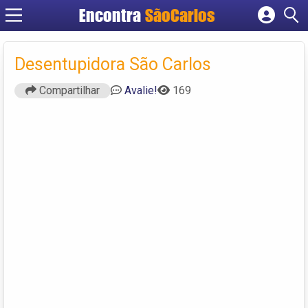
Encontra
SãoCarlos
Cadastrar empresa
Fazer login
Desentupidora São Carlos
Criar conta
Compartilhar
Avalie!
169