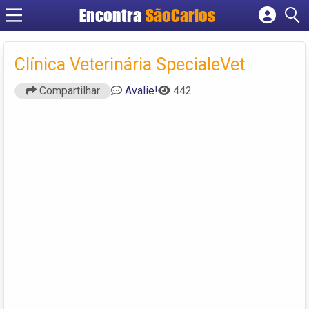
Encontra
SãoCarlos
Cadastrar empresa
Fazer login
Clínica Veterinária SpecialeVet
Criar conta
Compartilhar
Avalie!
442