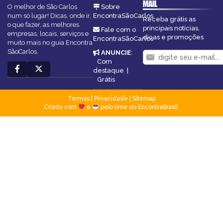
MAIL
O melhor de São Carlos
Sobre
num só lugar! Dicas, onde ir,
EncontraSãoCarlos
Receba grátis as
o que fazer, as melhores
principais notícias,
Fale com o
empresas, locais, serviços e
dicas e promoções
EncontraSãoCarlos
muito mais no guia Encontra
SãoCarlos.
ANUNCIE
:
Com
destaque
|
Grátis
Termos
|
Privacidade
|
Sitemap
Criado com
e
pelo time do EncontraBrasil