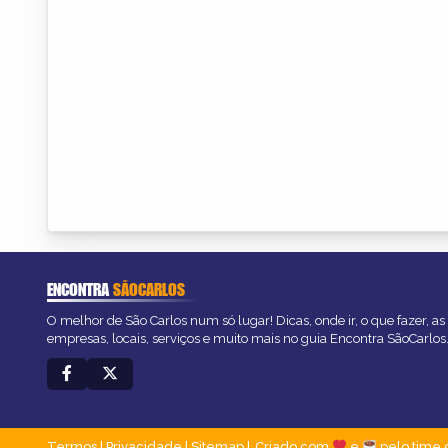
ENCONTRA
SÃOCARLOS
O melhor de São Carlos num só lugar! Dicas, onde ir, o que fazer, a
empresas, locais, serviços e muito mais no guia Encontra SãoCarlos
Termos
|
Privacidade
|
Sitemap
Criado com
e
pelo time 