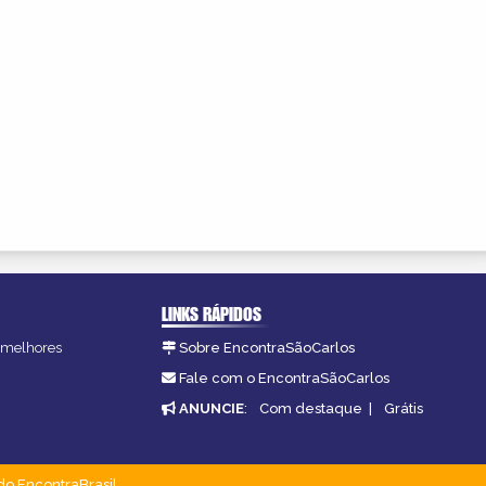
LINKS RÁPIDOS
s melhores
Sobre EncontraSãoCarlos
.
Fale com o EncontraSãoCarlos
ANUNCIE
:
Com destaque
|
Grátis
do EncontraBrasil