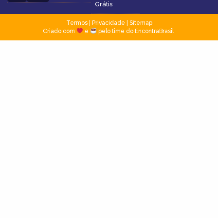
Grátis
Termos
|
Privacidade
|
Sitemap
Criado com
e
pelo time do EncontraBrasil