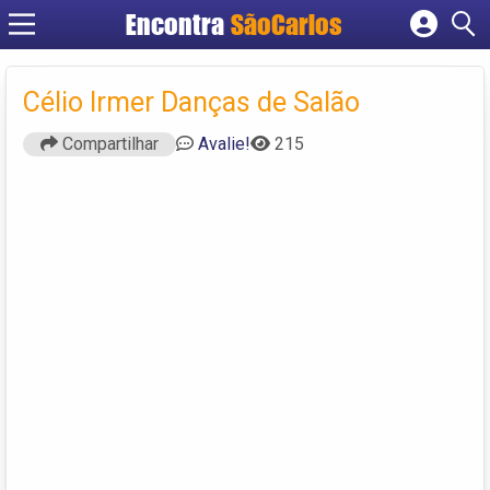
Encontra
SãoCarlos
Cadastrar empresa
Fazer login
Célio Irmer Danças de Salão
Criar conta
Compartilhar
Avalie!
215