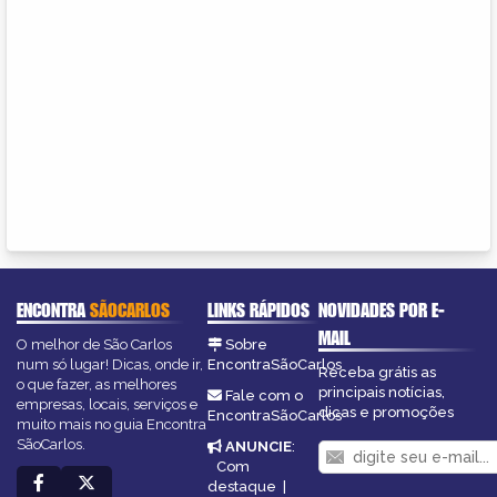
ENCONTRA
SÃOCARLOS
LINKS RÁPIDOS
NOVIDADES POR E-
MAIL
O melhor de São Carlos
Sobre
num só lugar! Dicas, onde ir,
EncontraSãoCarlos
Receba grátis as
o que fazer, as melhores
principais notícias,
Fale com o
empresas, locais, serviços e
dicas e promoções
EncontraSãoCarlos
muito mais no guia Encontra
SãoCarlos.
ANUNCIE
:
Com
destaque
|