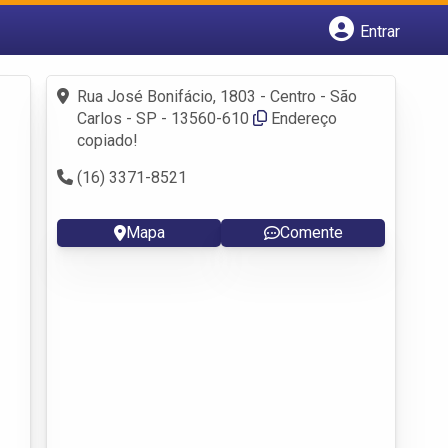
Entrar
Cadastrar empresa
Fazer login
Rua José Bonifácio, 1803 - Centro - São
Criar conta
Carlos - SP - 13560-610
Endereço
copiado!
(16) 3371-8521
Mapa
Comente