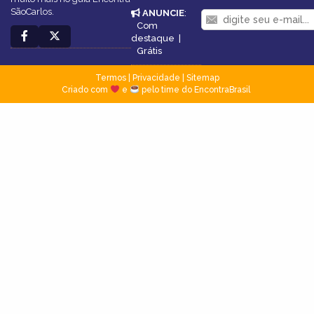
SãoCarlos.
ANUNCIE
:
Com
destaque
|
Grátis
Termos
|
Privacidade
|
Sitemap
Criado com
e
pelo time do EncontraBrasil