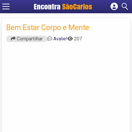
Encontra
SãoCarlos
Cadastrar empresa
Fazer login
Bem Estar Corpo e Mente
Criar conta
Compartilhar
Avalie!
207