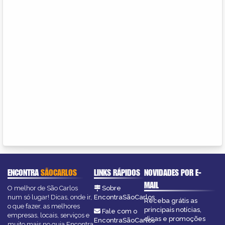
ENCONTRA
SÃOCARLOS
LINKS RÁPIDOS
NOVIDADES POR E-
MAIL
O melhor de São Carlos
Sobre
num só lugar! Dicas, onde ir,
EncontraSãoCarlos
Receba grátis as
o que fazer, as melhores
principais notícias,
Fale com o
empresas, locais, serviços e
dicas e promoções
EncontraSãoCarlos
muito mais no guia Encontra