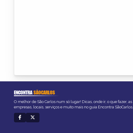
ENCONTRA
SÃOCARLOS
O melhor de São Carlos num só lugar! Dicas, onde ir, o que fazer, a
empresas, locais, serviços e muito mais no guia Encontra SãoCarlos