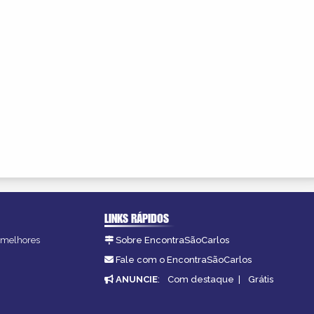
LINKS RÁPIDOS
s melhores
Sobre EncontraSãoCarlos
.
Fale com o EncontraSãoCarlos
ANUNCIE
:
Com destaque
|
Grátis