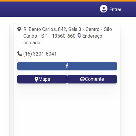
Entrar
Cadastrar empresa
Fazer login
R. Bento Carlos, 842, Sala 3 - Centro - São
Criar conta
Carlos - SP - 13560-660
Endereço
copiado!
(16) 3201-8041
Mapa
Comente