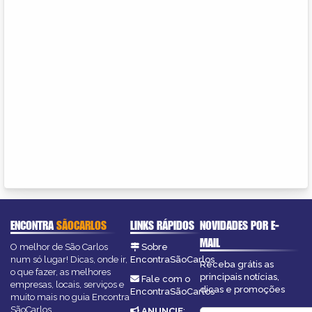
ENCONTRA
SÃOCARLOS
LINKS RÁPIDOS
NOVIDADES POR E-
MAIL
O melhor de São Carlos
Sobre
num só lugar! Dicas, onde ir,
EncontraSãoCarlos
Receba grátis as
o que fazer, as melhores
principais notícias,
Fale com o
empresas, locais, serviços e
dicas e promoções
EncontraSãoCarlos
muito mais no guia Encontra
SãoCarlos.
ANUNCIE
: