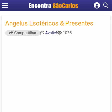
Encontra
SãoCarlos
Cadastrar empresa
Fazer login
Angelus Esotéricos & Presentes
Criar conta
Compartilhar
Avalie!
1028