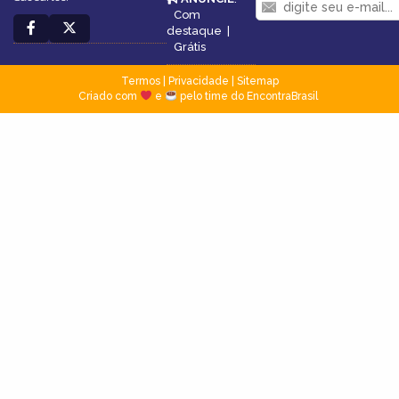
Com
destaque
|
Grátis
Termos
|
Privacidade
|
Sitemap
Criado com
e
pelo time do EncontraBrasil