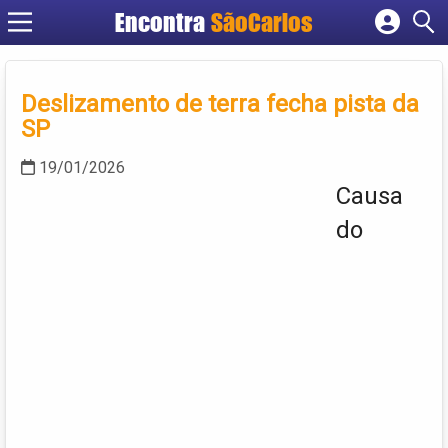
Encontra
SãoCarlos
Cadastrar empresa
Fazer login
Deslizamento de terra fecha pista da
Criar conta
SP
19/01/2026
Causa
do