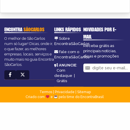
ENCONTRA
SÃOCARLOS
LINKS RÁPIDOS
NOVIDADES POR E-
MAIL
O melhor de São Carlos
Sobre
num só lugar! Dicas, onde ir,
EncontraSãoCarlos
Receba grátis as
o que fazer, as melhores
principais notícias,
Fale com o
empresas, locais, serviços e
dicas e promoções
EncontraSãoCarlos
muito mais no guia Encontra
SãoCarlos.
ANUNCIE
:
Com
destaque
|
Grátis
Termos
|
Privacidade
|
Sitemap
Criado com
e
pelo time do EncontraBrasil