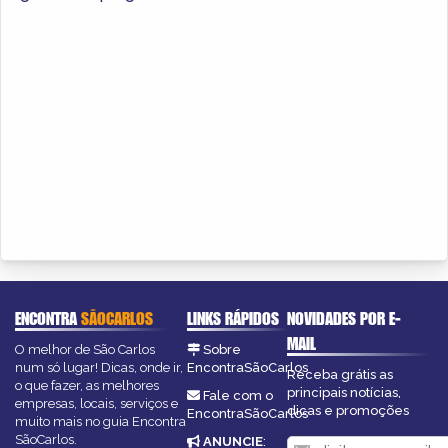
ENCONTRA
SÃOCARLOS
LINKS RÁPIDOS
NOVIDADES POR E-
MAIL
O melhor de São Carlos
Sobre
num só lugar! Dicas, onde ir,
EncontraSãoCarlos
Receba grátis as
o que fazer, as melhores
principais notícias,
Fale com o
empresas, locais, serviços e
dicas e promoções
EncontraSãoCarlos
muito mais no guia Encontra
SãoCarlos.
ANUNCIE
: