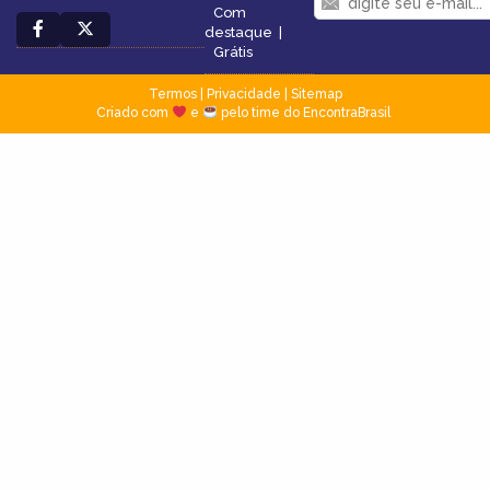
Com
destaque
|
Grátis
Termos
|
Privacidade
|
Sitemap
Criado com
e
pelo time do EncontraBrasil