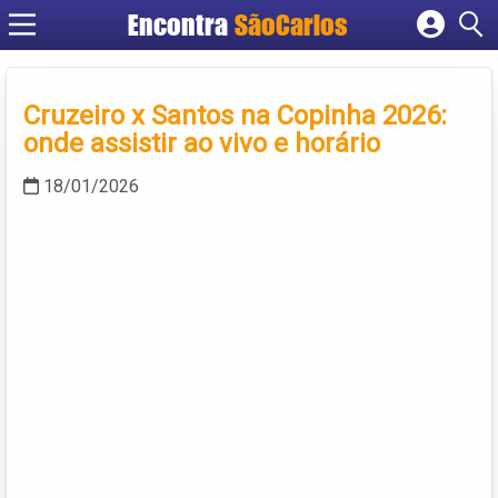
Encontra
SãoCarlos
Cadastrar empresa
Fazer login
Cruzeiro x Santos na Copinha 2026:
Criar conta
onde assistir ao vivo e horário
18/01/2026