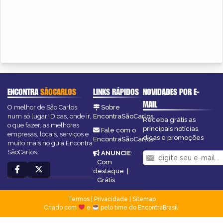
ENCONTRA
SÃOCARLOS
LINKS RÁPIDOS
NOVIDADES POR E-
MAIL
O melhor de São Carlos
Sobre
num só lugar! Dicas, onde ir,
EncontraSãoCarlos
Receba grátis as
o que fazer, as melhores
principais notícias,
Fale com o
empresas, locais, serviços e
dicas e promoções
EncontraSãoCarlos
muito mais no guia Encontra
SãoCarlos.
ANUNCIE
:
Com
destaque
|
Grátis
Termos
|
Privacidade
|
Sitemap
Criado com
e
pelo time do EncontraBrasil