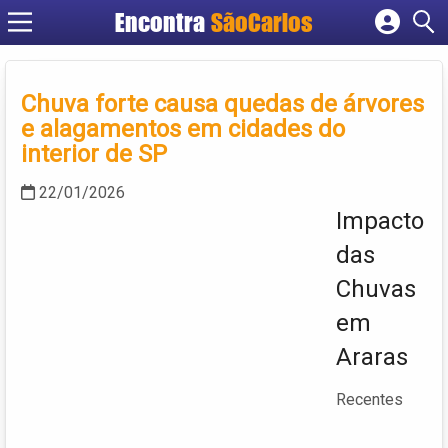
Encontra
SãoCarlos
Cadastrar empresa
Fazer login
Chuva forte causa quedas de árvores
Criar conta
e alagamentos em cidades do
interior de SP
22/01/2026
Impacto
das
Chuvas
em
Araras
Recentes