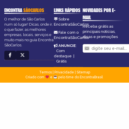
ENCONTRA
SÃOCARLOS
LINKS RÁPIDOS
NOVIDADES POR E-
MAIL
O melhor de São Carlos
Sobre
num só lugar! Dicas, onde ir,
EncontraSãoCarlos
Receba grátis as
o que fazer, as melhores
principais notícias,
Fale com o
empresas, locais, serviços e
dicas e promoções
EncontraSãoCarlos
muito mais no guia Encontra
SãoCarlos.
ANUNCIE
:
Com
destaque
|
Grátis
Termos
|
Privacidade
|
Sitemap
Criado com
e
pelo time do EncontraBrasil