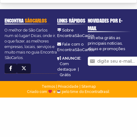
ENCONTRA
SÃOCARLOS
LINKS RÁPIDOS
NOVIDADES POR E-
MAIL
O melhor de São Carlos
Sobre
num só lugar! Dicas, onde ir,
EncontraSãoCarlos
Receba grátis as
o que fazer, as melhores
principais notícias,
Fale com o
empresas, locais, serviços e
dicas e promoções
EncontraSãoCarlos
muito mais no guia Encontra
SãoCarlos.
ANUNCIE
:
Com
destaque
|
Grátis
Termos
|
Privacidade
|
Sitemap
Criado com
e
pelo time do EncontraBrasil