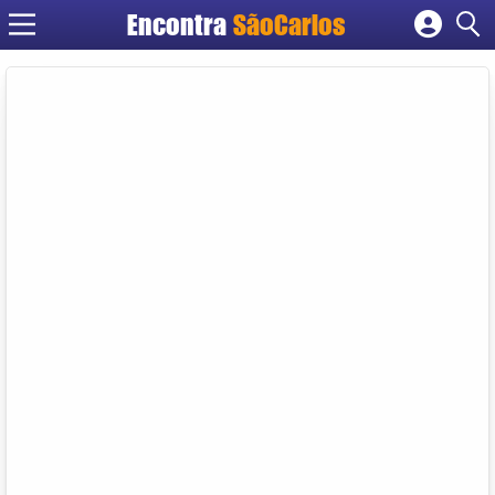
Encontra
SãoCarlos
Cadastrar empresa
Fazer login
Criar conta