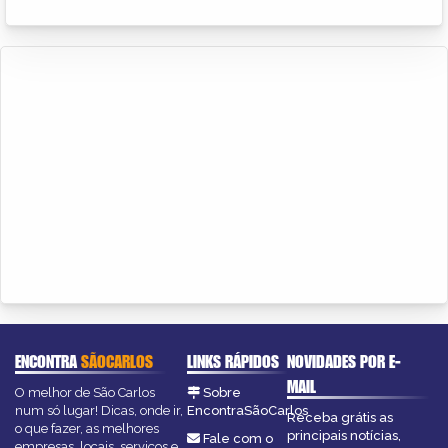
ENCONTRA
SÃOCARLOS
LINKS RÁPIDOS
NOVIDADES POR E-
MAIL
O melhor de São Carlos
Sobre
num só lugar! Dicas, onde ir,
EncontraSãoCarlos
Receba grátis as
o que fazer, as melhores
principais notícias,
Fale com o
empresas, locais, serviços e