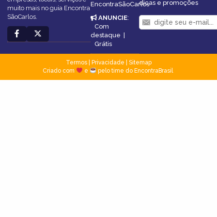
dicas e promoções
EncontraSãoCarlos
muito mais no guia Encontra
SãoCarlos.
ANUNCIE
:
Com
destaque
|
Grátis
Termos
|
Privacidade
|
Sitemap
Criado com
e
pelo time do EncontraBrasil