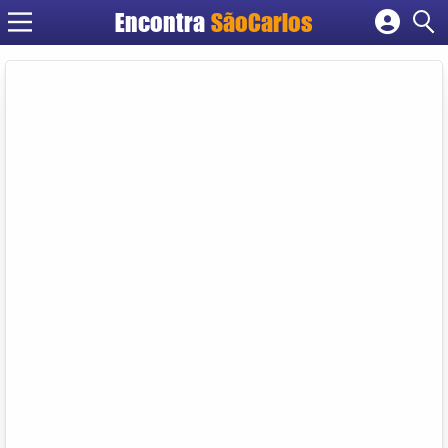
Encontra
SãoCarlos
Cadastrar empresa
Fazer login
Criar conta