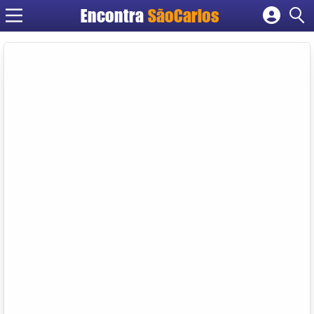
Encontra
SãoCarlos
Cadastrar empresa
Fazer login
Criar conta