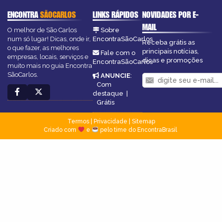
ENCONTRA
SÃOCARLOS
LINKS RÁPIDOS
NOVIDADES POR E-
MAIL
O melhor de São Carlos
Sobre
num só lugar! Dicas, onde ir,
EncontraSãoCarlos
Receba grátis as
o que fazer, as melhores
principais notícias,
Fale com o
empresas, locais, serviços e
dicas e promoções
EncontraSãoCarlos
muito mais no guia Encontra
SãoCarlos.
ANUNCIE
:
Com
destaque
|
Grátis
Termos
|
Privacidade
|
Sitemap
Criado com
e
pelo time do EncontraBrasil